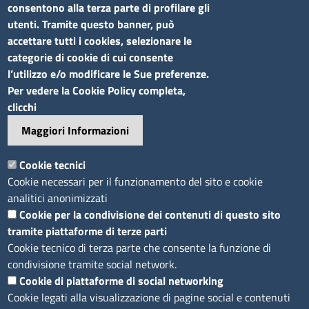
consentono alla terza parte di profilare gli
utenti. Tramite questo banner, può
accettare tutti i cookies, selezionare le
categorie di cookie di cui consente
l’utilizzo e/o modificare le Sue preferenze.
Sito web
Per vedere la Cookie Policy completa,
clicchi
Accesso riservato
Maggiori Informazioni
Mappa del sito
Footer
Cookie tecnici
Feed RSS
Cookie necessari per il funzionamento del sito e cookie
Note legali
analitici anonimizzati
Privacy
Cookie per la condivisione dei contenuti di questo sito
tramite piattaforme di terze parti
Trattamento dei dati
Cookie tecnico di terza parte che consente la funzione di
Cookie
condivisione tramite social network.
Dichiarazione di accessibilità
Cookie di piattaforme di social networking
Obiettivi di accessibilità
Cookie legati alla visualizzazione di pagine social e contenuti