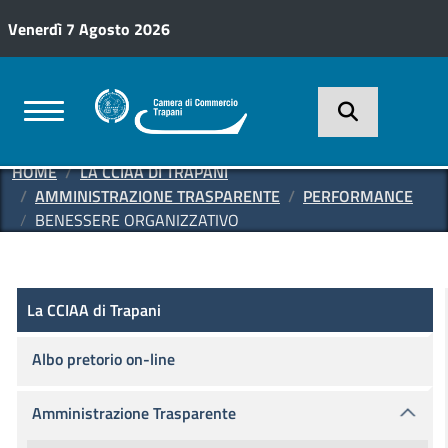
Salta al contenuto principale
Venerdì 7 Agosto 2026
HOME
LA CCIAA DI TRAPANI
AMMINISTRAZIONE TRASPARENTE
PERFORMANCE
BENESSERE ORGANIZZATIVO
Amministrazione Trasparente
La CCIAA di Trapani
La CCIAA di Trapani
Albo pretorio on-line
Amministrazione Trasparente