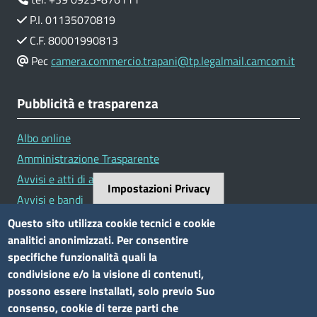
P.I. 01135070819
C.F. 80001990813
Pec
camera.commercio.trapani@tp.legalmail.camcom.it
Pubblicità e trasparenza
Albo online
Amministrazione Trasparente
Avvisi e atti di altre Amministrazioni
Impostazioni Privacy
Avvisi e bandi
Bandi di concorso
Questo sito utilizza cookie tecnici e cookie
analitici anonimizzati. Per consentire
Siti tematici
specifiche funzionalità quali la
condivisione e/o la visione di contenuti,
Elenco siti tematici
possono essere installati, solo previo Suo
consenso, cookie di terze parti che
Seguici su