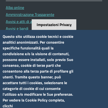
Albo online
Amministrazione Trasparente
Avvisi e atti di altre Amministrazioni
Impostazioni Privacy
Avvisi e bandi
Bandi di concorso
Questo sito utilizza cookie tecnici e cookie
analitici anonimizzati. Per consentire
Siti tematici
specifiche funzionalità quali la
condivisione e/o la visione di contenuti,
Elenco siti tematici
possono essere installati, solo previo Suo
consenso, cookie di terze parti che
Seguici su
consentono alla terza parte di profilare gli
utenti. Tramite questo banner, può
accettare tutti i cookies, selezionare le
categorie di cookie di cui consente
l’utilizzo e/o modificare le Sue preferenze.
Sito web
Per vedere la Cookie Policy completa,
clicchi