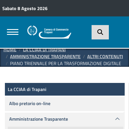
Salta al contenuto principale
Sabato 8 Agosto 2026
HOME
LA CCIAA DI TRAPANI
AMMINISTRAZIONE TRASPARENTE
ALTRI CONTENUTI
PIANO TRIENNALE PER LA TRASFORMAZIONE DIGITALE
Amministrazione Trasparente
La CCIAA di Trapani
La CCIAA di Trapani
Albo pretorio on-line
Amministrazione Trasparente