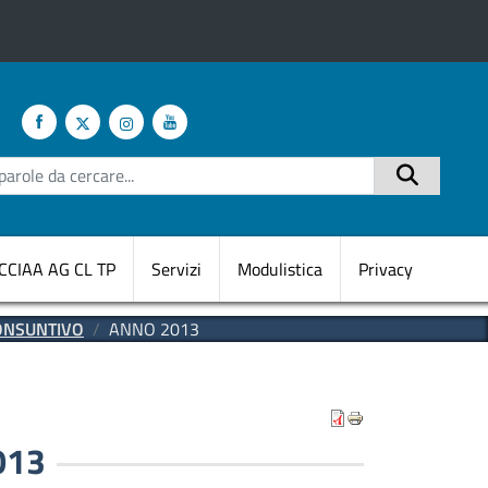
te
Cerca
CCIAA AG CL TP
Servizi
Modulistica
Privacy
CONSUNTIVO
ANNO 2013
013