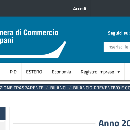
Menu profilo uten
Accedi
Seguici su:
e
PID
ESTERO
Economia
Registro Imprese
Domicilio
ZIONE TRASPARENTE
BILANCI
BILANCIO PREVENTIVO E 
Digitale
CANC.
d'ufficio
te
RI
Anno 2
Start
Up innovative