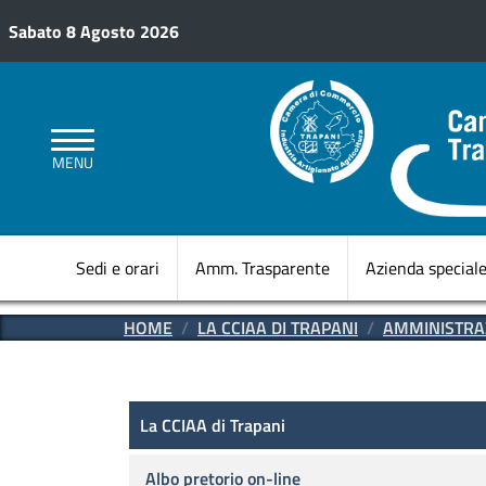
Salta al contenuto principale
Sabato 8 Agosto 2026
MENU
Sedi e orari
Amm. Trasparente
Azienda special
HOME
LA CCIAA DI TRAPANI
AMMINISTRA
Amministrazione Trasparen
La CCIAA di Trapani
La CCIAA di Trapani
Albo pretorio on-line