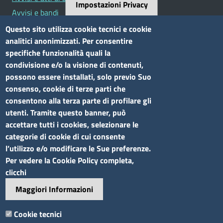
Impostazioni Privacy
Avvisi e bandi
Bandi di concorso
Questo sito utilizza cookie tecnici e cookie
analitici anonimizzati. Per consentire
Siti tematici
specifiche funzionalità quali la
condivisione e/o la visione di contenuti,
Elenco siti tematici
possono essere installati, solo previo Suo
consenso, cookie di terze parti che
Seguici su
consentono alla terza parte di profilare gli
utenti. Tramite questo banner, può
accettare tutti i cookies, selezionare le
categorie di cookie di cui consente
l’utilizzo e/o modificare le Sue preferenze.
Sito web
Per vedere la Cookie Policy completa,
clicchi
Accesso riservato
Maggiori Informazioni
Mappa del sito
Footer
Cookie tecnici
Feed RSS