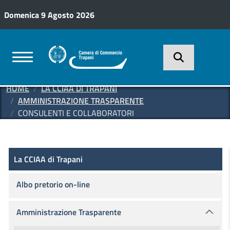
Salta al contenuto principale
Domenica 9 Agosto 2026
HOME
LA CCIAA DI TRAPANI
AMMINISTRAZIONE TRASPARENTE
CONSULENTI E COLLABORATORI
Amministrazione Trasparente
La CCIAA di Trapani
La CCIAA di Trapani
Albo pretorio on-line
Amministrazione Trasparente