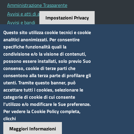
Amministrazione Trasparente
Avvisi e atti di altre Amministrazioni
Impostazioni Privacy
Avvisi e bandi
Bandi di concorso
Questo sito utilizza cookie tecnici e cookie
analitici anonimizzati. Per consentire
Siti tematici
specifiche funzionalità quali la
condivisione e/o la visione di contenuti,
Elenco siti tematici
possono essere installati, solo previo Suo
consenso, cookie di terze parti che
Seguici su
consentono alla terza parte di profilare gli
utenti. Tramite questo banner, può
accettare tutti i cookies, selezionare le
categorie di cookie di cui consente
l’utilizzo e/o modificare le Sue preferenze.
Sito web
Per vedere la Cookie Policy completa,
clicchi
Accesso riservato
Maggiori Informazioni
Mappa del sito