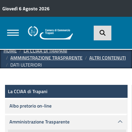
Salta al contenuto principale
Giovedì 6 Agosto 2026
HOME
LA CCIAA DI TRAPANI
AMMINISTRAZIONE TRASPARENTE
ALTRI CONTENUTI
DATI ULTERIORI
Amministrazione Trasparente
La CCIAA di Trapani
La CCIAA di Trapani
Albo pretorio on-line
Amministrazione Trasparente