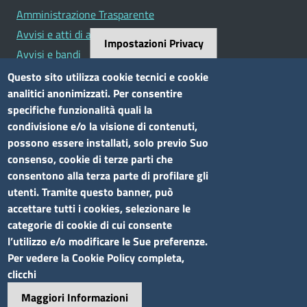
Amministrazione Trasparente
Avvisi e atti di altre Amministrazioni
Impostazioni Privacy
Avvisi e bandi
Bandi di concorso
Questo sito utilizza cookie tecnici e cookie
analitici anonimizzati. Per consentire
Siti tematici
specifiche funzionalità quali la
condivisione e/o la visione di contenuti,
Elenco siti tematici
possono essere installati, solo previo Suo
consenso, cookie di terze parti che
Seguici su
consentono alla terza parte di profilare gli
utenti. Tramite questo banner, può
accettare tutti i cookies, selezionare le
categorie di cookie di cui consente
l’utilizzo e/o modificare le Sue preferenze.
Sito web
Per vedere la Cookie Policy completa,
clicchi
Accesso riservato
Maggiori Informazioni
Mappa del sito