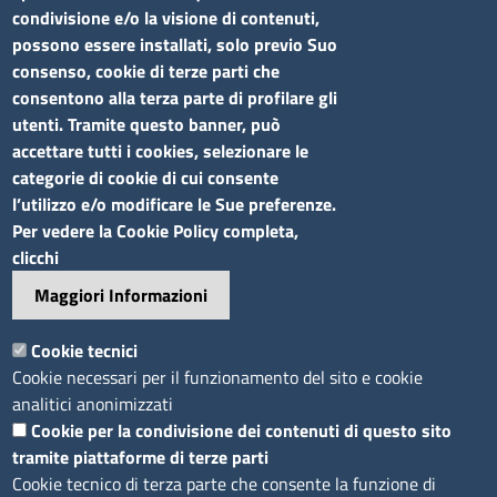
condivisione e/o la visione di contenuti,
Elenco siti tematici
possono essere installati, solo previo Suo
consenso, cookie di terze parti che
Seguici su
consentono alla terza parte di profilare gli
utenti. Tramite questo banner, può
accettare tutti i cookies, selezionare le
categorie di cookie di cui consente
l’utilizzo e/o modificare le Sue preferenze.
Sito web
Per vedere la Cookie Policy completa,
clicchi
Accesso riservato
Maggiori Informazioni
Mappa del sito
Footer
Cookie tecnici
Feed RSS
Cookie necessari per il funzionamento del sito e cookie
Note legali
analitici anonimizzati
Privacy
Cookie per la condivisione dei contenuti di questo sito
tramite piattaforme di terze parti
Trattamento dei dati
Cookie tecnico di terza parte che consente la funzione di
Cookie