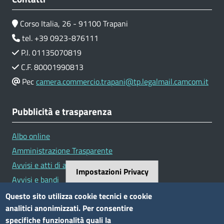
Corso Italia, 26 - 91100 Trapani
tel. +39 0923-876111
P.I. 01135070819
C.F. 80001990813
Pec
camera.commercio.trapani@tp.legalmail.camcom.it
Pubblicità e trasparenza
Albo online
Amministrazione Trasparente
Avvisi e atti di altre Amministrazioni
Impostazioni Privacy
Avvisi e bandi
Bandi di concorso
Questo sito utilizza cookie tecnici e cookie
analitici anonimizzati. Per consentire
Siti tematici
specifiche funzionalità quali la