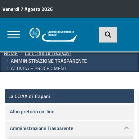
Salta al contenuto principale
Venerdì 7 Agosto 2026
HOME
LA CCIAA DI TRAPANI
AMMINISTRAZIONE TRASPARENTE
ATTIVITÀ E PROCEDIMENTI
Amministrazione Trasparente
La CCIAA di Trapani
La CCIAA di Trapani
Albo pretorio on-line
Amministrazione Trasparente