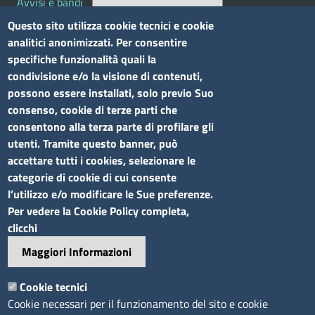
Avvisi e bandi
Bandi di concorso
Questo sito utilizza cookie tecnici e cookie
analitici anonimizzati. Per consentire
Siti tematici
specifiche funzionalità quali la
condivisione e/o la visione di contenuti,
Elenco siti tematici
possono essere installati, solo previo Suo
consenso, cookie di terze parti che
Seguici su
consentono alla terza parte di profilare gli
utenti. Tramite questo banner, può
accettare tutti i cookies, selezionare le
categorie di cookie di cui consente
l’utilizzo e/o modificare le Sue preferenze.
Sito web
Per vedere la Cookie Policy completa,
clicchi
Accesso riservato
Maggiori Informazioni
Mappa del sito
Footer
Cookie tecnici
Feed RSS
Cookie necessari per il funzionamento del sito e cookie
Note legali