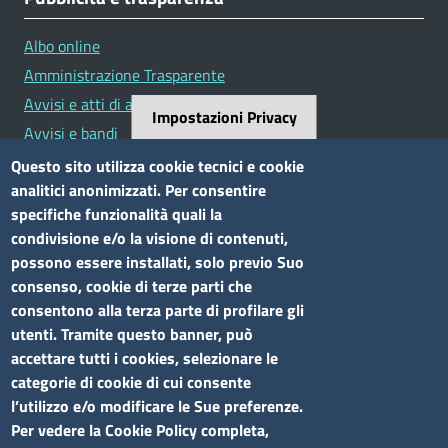
Albo online
Amministrazione Trasparente
Avvisi e atti di altre Amministrazioni
Impostazioni Privacy
Avvisi e bandi
Bandi di concorso
Questo sito utilizza cookie tecnici e cookie
analitici anonimizzati. Per consentire
Siti tematici
specifiche funzionalità quali la
condivisione e/o la visione di contenuti,
Elenco siti tematici
possono essere installati, solo previo Suo
consenso, cookie di terze parti che
Seguici su
consentono alla terza parte di profilare gli
utenti. Tramite questo banner, può
accettare tutti i cookies, selezionare le
categorie di cookie di cui consente
l’utilizzo e/o modificare le Sue preferenze.
Sito web
Per vedere la Cookie Policy completa,