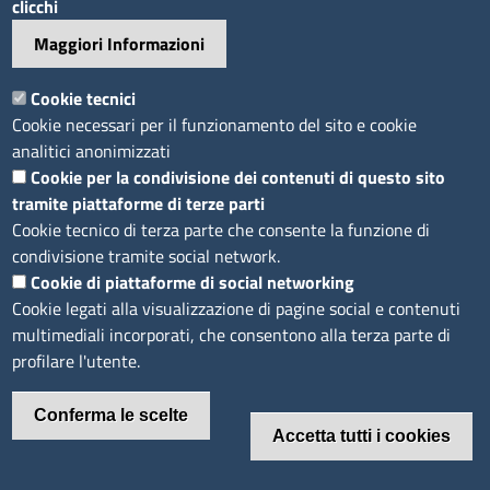
clicchi
Accesso riservato
Maggiori Informazioni
Mappa del sito
Cookie tecnici
Footer
Feed RSS
Cookie necessari per il funzionamento del sito e cookie
Note legali
analitici anonimizzati
Privacy
Cookie per la condivisione dei contenuti di questo sito
tramite piattaforme di terze parti
Trattamento dei dati
Cookie tecnico di terza parte che consente la funzione di
Cookie
condivisione tramite social network.
Dichiarazione di accessibilità
Cookie di piattaforme di social networking
Obiettivi di accessibilità
Cookie legati alla visualizzazione di pagine social e contenuti
multimediali incorporati, che consentono alla terza parte di
profilare l'utente.
Conferma le scelte
Accetta tutti i cookies
Revoca il consenso