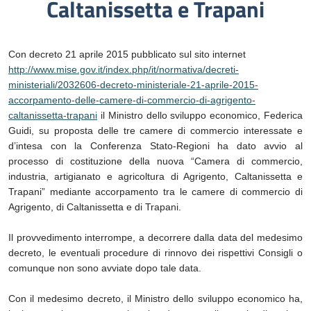
Caltanissetta e Trapani
Con decreto 21 aprile 2015 pubblicato sul sito internet
http://www.mise.gov.it/index.php/it/normativa/decreti-
ministeriali/2032606-decreto-ministeriale-21-aprile-2015-
accorpamento-delle-camere-di-commercio-di-agrigento-
caltanissetta-trapani
il Ministro dello sviluppo economico, Federica
Guidi, su proposta delle tre camere di commercio interessate e
d’intesa con la Conferenza Stato-Regioni ha dato avvio al
processo di costituzione della nuova “Camera di commercio,
industria, artigianato e agricoltura di Agrigento, Caltanissetta e
Trapani” mediante accorpamento tra le camere di commercio di
Agrigento, di Caltanissetta e di Trapani.
Il provvedimento interrompe, a decorrere dalla data del medesimo
decreto, le eventuali procedure di rinnovo dei rispettivi Consigli o
comunque non sono avviate dopo tale data.
Con il medesimo decreto, il Ministro dello sviluppo economico ha,