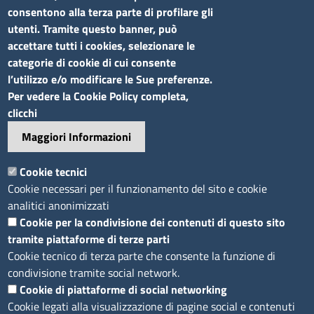
Seguici su
consentono alla terza parte di profilare gli
utenti. Tramite questo banner, può
accettare tutti i cookies, selezionare le
categorie di cookie di cui consente
l’utilizzo e/o modificare le Sue preferenze.
Sito web
Per vedere la Cookie Policy completa,
clicchi
Accesso riservato
Maggiori Informazioni
Mappa del sito
Footer
Cookie tecnici
Feed RSS
Cookie necessari per il funzionamento del sito e cookie
Note legali
analitici anonimizzati
Privacy
Cookie per la condivisione dei contenuti di questo sito
tramite piattaforme di terze parti
Trattamento dei dati
Cookie tecnico di terza parte che consente la funzione di
Cookie
condivisione tramite social network.
Dichiarazione di accessibilità
Cookie di piattaforme di social networking
Obiettivi di accessibilità
Cookie legati alla visualizzazione di pagine social e contenuti