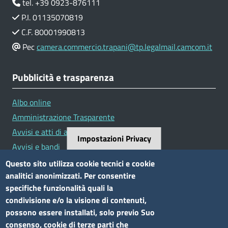
tel. +39 0923-876111
P.I. 01135070819
C.F. 80001990813
Pec
camera.commercio.trapani@tp.legalmail.camcom.it
Pubblicità e trasparenza
Albo online
Amministrazione Trasparente
Avvisi e atti di altre Amministrazioni
Impostazioni Privacy
Avvisi e bandi
Bandi di concorso
Questo sito utilizza cookie tecnici e cookie
analitici anonimizzati. Per consentire
Siti tematici
specifiche funzionalità quali la
condivisione e/o la visione di contenuti,
Elenco siti tematici
possono essere installati, solo previo Suo
consenso, cookie di terze parti che