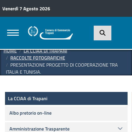
Salta al contenuto principale
Venerdì 7 Agosto 2026
HOME
LA CCIAA DI TRAPANI
RACCOLTE FOTOGRAFICHE
PRESENTAZIONE PROGETTO DI COOPERAZIONE TRA
ITALIA E TUNISIA.
La CCIAA di Trapani
La CCIAA di Trapani
Albo pretorio on-line
Amministrazione Trasparente