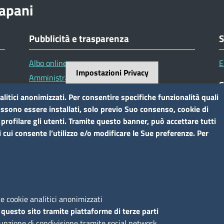
apani
Pubblicità e trasparenza
S
Albo online
E
Impostazioni Privacy
Amministrazione Trasparente
S
Avvisi e atti di altre Amministrazioni
alitici anonimizzati. Per consentire specifiche funzionalità quali
Avvisi e bandi
possono essere installati, solo previo Suo consenso, cookie di
 profilare gli utenti. Tramite questo banner, può accettare tutti
.c
Bandi di concorso
i cui consente l’utilizzo e/o modificare le Sue preferenze. Per
S
A
M
e cookie analitici anonimizzati
ei dati
Cookie
Dichiarazione di accessibilità
Obiettivi di access
 questo sito tramite piattaforme di terze parti
funzione di condivisione tramite social network.