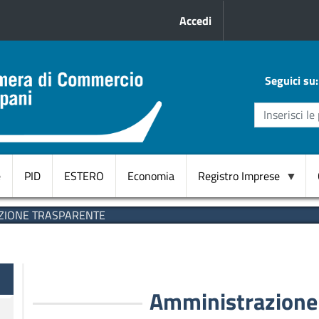
Menu profilo uten
Accedi
Seguici su:
e
PID
ESTERO
Economia
Registro Imprese
Domicilio
ZIONE TRASPARENTE
Digitale
CANC.
d'ufficio
te
RI
Amministrazione
Start
Up innovative