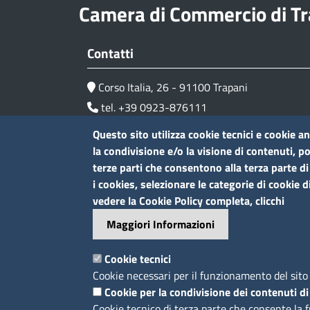
Camera di Commercio di Tr
Contatti
Corso Italia, 26 - 91100 Trapani
tel. +39 0923-876111
P.I. 01135070819
Questo sito utilizza cookie tecnici e cookie an
C.F. 80001990813
la condivisione e/o la visione di contenuti, 
terze parti che consentono alla terza parte di
Pec
camera.commercio.trapani@tp.legalmail
amcom.it
i cookies, selezionare le categorie di cookie d
vedere la Cookie Policy completa, clicchi
Maggiori Informazioni
Cookie tecnici
Cookie necessari per il funzionamento del sito 
Footer
Feed RSS
Note legali
Privacy
Trattamento d
Cookie per la condivisione dei contenuti di
Cookie tecnico di terza parte che consente la 