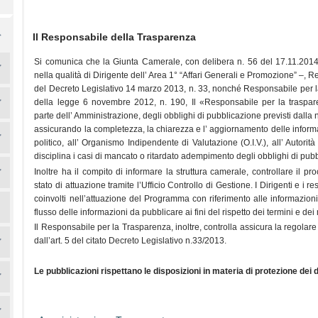
Il Responsabile della Trasparenza
Si comunica che la Giunta Camerale, con delibera n. 56 del 17.11.2
nella qualità di Dirigente dell’ Area 1° “Affari Generali e Promozione” –, 
del Decreto Legislativo 14 marzo 2013, n. 33, nonché Responsabile per la 
della legge 6 novembre 2012, n. 190, Il «Responsabile per la traspare
parte dell’ Amministrazione, degli obblighi di pubblicazione previsti dalla
assicurando la completezza, la chiarezza e l’ aggiornamento delle inform
politico, all’ Organismo Indipendente di Valutazione (O.I.V.), all’ Autorità
disciplina i casi di mancato o ritardato adempimento degli obblighi di pub
Inoltre ha il compito di informare la struttura camerale, controllare il
stato di attuazione tramite l’Ufficio Controllo di Gestione. I Dirigenti e i 
coinvolti nell’attuazione del Programma con riferimento alle informazion
flusso delle informazioni da pubblicare ai fini del rispetto dei termini e dei 
Il Responsabile per la Trasparenza, inoltre, controlla assicura la regolare
dall’art. 5 del citato Decreto Legislativo n.33/2013.
Le pubblicazioni rispettano le disposizioni in materia di protezione dei