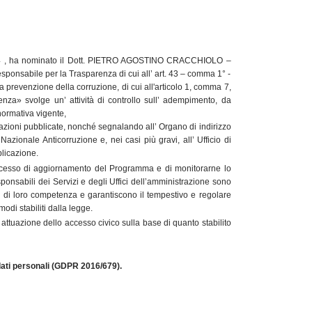
014 , ha nominato il Dott. PIETRO AGOSTINO CRACCHIOLO –
Responsabile per la Trasparenza di cui all’ art. 43 – comma 1° -
prevenzione della corruzione, di cui all'articolo 1, comma 7,
nza» svolge un’ attività di controllo sull’ adempimento, da
 normativa vigente,
azioni pubblicate, nonché segnalando all’ Organo di indirizzo
 Nazionale Anticorruzione e, nei casi più gravi, all’ Ufficio di
blicazione.
 processo di aggiornamento del Programma e di monitorarne lo
responsabili dei Servizi e degli Uffici dell’amministrazione sono
i di loro competenza e garantiscono il tempestivo e regolare
modi stabiliti dalla legge.
 attuazione dello accesso civico sulla base di quanto stabilito
 dati personali (GDPR 2016/679).