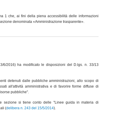
a 1 che, ai fini della piena accessibilità delle informazioni
ita sezione denominata «Amministrazione trasparente».
3/6/2016) ha modificato le disposizioni del D.lgs. n. 33/13
enti detenuti dalle pubbliche amministrazioni, allo scopo di
ssati all'attività amministrativa e di favorire forme diffuse di
 risorse pubbliche".
e sezione si tiene conto delle "Linee guida in materia di
ali (
delibera n. 243 del 15/5/2014
).