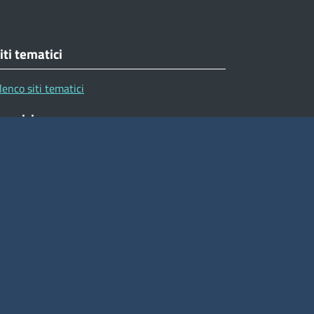
iti tematici
lenco siti tematici
eguici su
ito web
ccesso riservato
appa del sito
ibilità