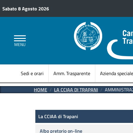
Salta al contenuto principale
Sabato 8 Agosto 2026
MENU
Sedi e orari
Amm. Trasparente
Azienda special
HOME
LA CCIAA DI TRAPANI
AMMINISTRA
Amministrazione Trasparen
La CCIAA di Trapani
La CCIAA di Trapani
Albo pretorio on-line