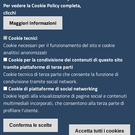
Sito web
Per vedere la Cookie Policy completa,
clicchi
Accesso riservato
Maggiori Informazioni
Mappa del sito
Footer
Cookie tecnici
Feed RSS
Cookie necessari per il funzionamento del sito e cookie
Note legali
analitici anonimizzati
Privacy
Cookie per la condivisione dei contenuti di questo sito
tramite piattaforme di terze parti
Trattamento dei dati
Cookie tecnico di terza parte che consente la funzione di
Cookie
condivisione tramite social network.
Dichiarazione di accessibilità
Cookie di piattaforme di social networking
Obiettivi di accessibilità
Cookie legati alla visualizzazione di pagine social e contenuti
multimediali incorporati, che consentono alla terza parte di
profilare l'utente.
Conferma le scelte
Accetta tutti i cookies