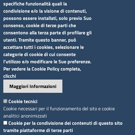
Siti tematici
specifiche funzionalità quali la
condivisione e/o la visione di contenuti,
Elenco siti tematici
possono essere installati, solo previo Suo
consenso, cookie di terze parti che
Seguici su
consentono alla terza parte di profilare gli
utenti. Tramite questo banner, può
accettare tutti i cookies, selezionare le
categorie di cookie di cui consente
l’utilizzo e/o modificare le Sue preferenze.
Sito web
Per vedere la Cookie Policy completa,
clicchi
Accesso riservato
Maggiori Informazioni
Mappa del sito
Footer
Cookie tecnici
Feed RSS
Cookie necessari per il funzionamento del sito e cookie
Note legali
analitici anonimizzati
Privacy
Cookie per la condivisione dei contenuti di questo sito
tramite piattaforme di terze parti
Trattamento dei dati