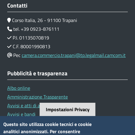
Contatti
Corso Italia, 26 - 91100 Trapani
tel. +39 0923-876111
P.I. 01135070819
C.F. 80001990813
Pec
camera.commercio.trapani@tp.legalmail.camcom.it
Pubblicità e trasparenza
Albo online
Amministrazione Trasparente
Avvisi e atti di altre Amministrazioni
Impostazioni Privacy
Avvisi e bandi
Bandi di concorso
Questo sito utilizza cookie tecnici e cookie
analitici anonimizzati. Per consentire