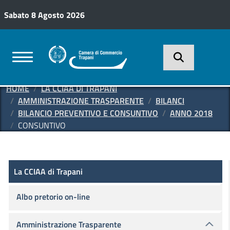
Salta al contenuto principale
Sabato 8 Agosto 2026
HOME
LA CCIAA DI TRAPANI
AMMINISTRAZIONE TRASPARENTE
BILANCI
BILANCIO PREVENTIVO E CONSUNTIVO
ANNO 2018
CONSUNTIVO
Amministrazione Trasparente
La CCIAA di Trapani
La CCIAA di Trapani
Albo pretorio on-line
Amministrazione Trasparente