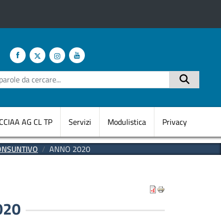
te
Cerca
CCIAA AG CL TP
Servizi
Modulistica
Privacy
CONSUNTIVO
ANNO 2020
020