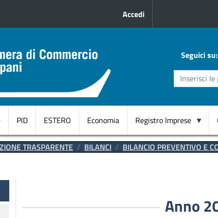
Menu profilo uten
Accedi
Seguici su:
e
PID
ESTERO
Economia
Registro Imprese
Domicilio
ZIONE TRASPARENTE
BILANCI
BILANCIO PREVENTIVO E 
Digitale
CANC.
d'ufficio
te
RI
Anno 2
Start
Up innovative