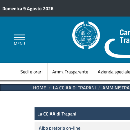
Salta al contenuto principale
Domenica 9 Agosto 2026
MENU
Sedi e orari
Amm. Trasparente
Azienda special
HOME
LA CCIAA DI TRAPANI
AMMINISTRA
Amministrazione Trasparen
La CCIAA di Trapani
La CCIAA di Trapani
Albo pretorio on-line