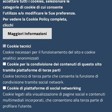
accettare tutti i cookies, selezionare le
categorie di cookie di cui consente
l’utilizzo e/o modificare le Sue preferenze.
Sito web
Per vedere la Cookie Policy completa,
clicchi
Accesso riservato
Maggiori Informazioni
Mappa del sito
Footer
Cookie tecnici
Feed RSS
Cookie necessari per il funzionamento del sito e cookie
Note legali
analitici anonimizzati
Privacy
Cookie per la condivisione dei contenuti di questo sito
tramite piattaforme di terze parti
Trattamento dei dati
Cookie tecnico di terza parte che consente la funzione di
Cookie
condivisione tramite social network.
Dichiarazione di accessibilità
Cookie di piattaforme di social networking
Obiettivi di accessibilità
Cookie legati alla visualizzazione di pagine social e contenuti
multimediali incorporati, che consentono alla terza parte di
profilare l'utente.