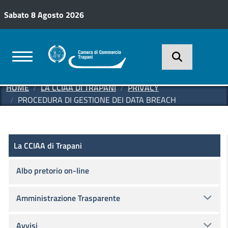
Salta al contenuto principale
Sabato 8 Agosto 2026
HOME
LA CCIAA DI TRAPANI
PRIVACY
PROCEDURA DI GESTIONE DEI DATA BREACH
La CCIAA di Trapani
La CCIAA di Trapani
Albo pretorio on-line
Amministrazione Trasparente
Avvisi