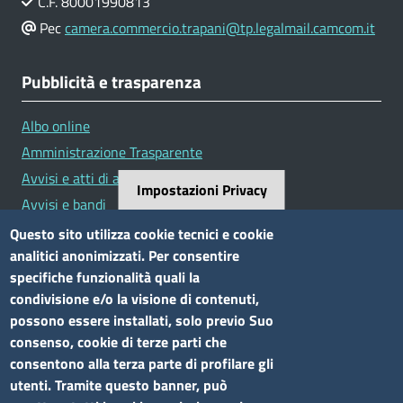
C.F. 80001990813
Pec
camera.commercio.trapani@tp.legalmail.camcom.it
Pubblicità e trasparenza
Albo online
Amministrazione Trasparente
Avvisi e atti di altre Amministrazioni
Impostazioni Privacy
Avvisi e bandi
Bandi di concorso
Questo sito utilizza cookie tecnici e cookie
analitici anonimizzati. Per consentire
Siti tematici
specifiche funzionalità quali la
condivisione e/o la visione di contenuti,
Elenco siti tematici
possono essere installati, solo previo Suo
consenso, cookie di terze parti che
Seguici su
consentono alla terza parte di profilare gli
utenti. Tramite questo banner, può