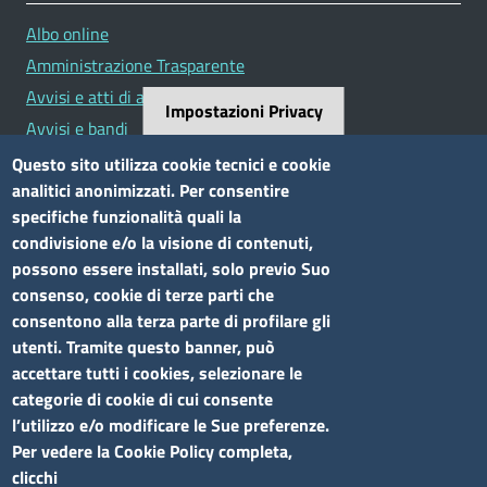
Albo online
Amministrazione Trasparente
Avvisi e atti di altre Amministrazioni
Impostazioni Privacy
Avvisi e bandi
Bandi di concorso
Questo sito utilizza cookie tecnici e cookie
analitici anonimizzati. Per consentire
Siti tematici
specifiche funzionalità quali la
condivisione e/o la visione di contenuti,
Elenco siti tematici
possono essere installati, solo previo Suo
consenso, cookie di terze parti che
Seguici su
consentono alla terza parte di profilare gli
utenti. Tramite questo banner, può
accettare tutti i cookies, selezionare le
categorie di cookie di cui consente
l’utilizzo e/o modificare le Sue preferenze.
Sito web
Per vedere la Cookie Policy completa,
clicchi