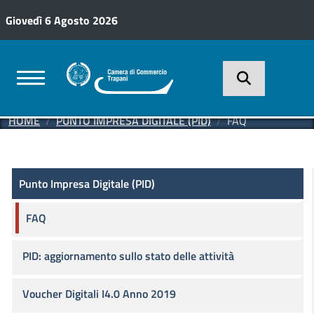
Salta al contenuto principale
Giovedì 6 Agosto 2026
HOME
PUNTO IMPRESA DIGITALE (PID)
FAQ
Punto Impresa Digitale (PID)
Punto Impresa Digitale (PID)
FAQ
PID: aggiornamento sullo stato delle attività
Voucher Digitali I4.0 Anno 2019