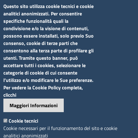
Bandi di concorso
Questo sito utilizza cookie tecnici e cookie
analitici anonimizzati. Per consentire
Siti tematici
specifiche funzionalità quali la
condivisione e/o la visione di contenuti,
Elenco siti tematici
possono essere installati, solo previo Suo
consenso, cookie di terze parti che
Seguici su
consentono alla terza parte di profilare gli
utenti. Tramite questo banner, può
accettare tutti i cookies, selezionare le
categorie di cookie di cui consente
l’utilizzo e/o modificare le Sue preferenze.
Sito web
Per vedere la Cookie Policy completa,
clicchi
Accesso riservato
Maggiori Informazioni
Mappa del sito
Footer
Cookie tecnici
Feed RSS
Cookie necessari per il funzionamento del sito e cookie
Note legali
analitici anonimizzati