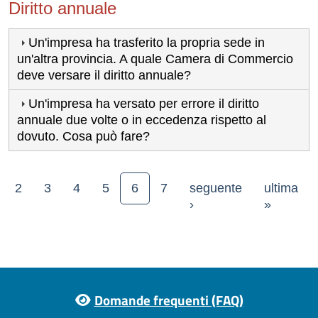
Diritto annuale
Un'impresa ha trasferito la propria sede in
un'altra provincia. A quale Camera di Commercio
deve versare il diritto annuale?
Un'impresa ha versato per errore il diritto
annuale due volte o in eccedenza rispetto al
dovuto. Cosa può fare?
P
2
3
4
5
6
7
seguente
ultima
a precedente
Pagina successiva
Ultima 
›
»
Footer menu
Domande frequenti (FAQ)