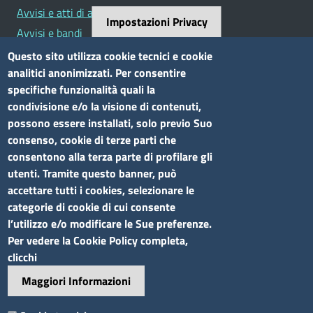
Avvisi e atti di altre Amministrazioni
Impostazioni Privacy
Avvisi e bandi
Bandi di concorso
Questo sito utilizza cookie tecnici e cookie
analitici anonimizzati. Per consentire
Siti tematici
specifiche funzionalità quali la
condivisione e/o la visione di contenuti,
Elenco siti tematici
possono essere installati, solo previo Suo
consenso, cookie di terze parti che
Seguici su
consentono alla terza parte di profilare gli
utenti. Tramite questo banner, può
accettare tutti i cookies, selezionare le
categorie di cookie di cui consente
l’utilizzo e/o modificare le Sue preferenze.
Sito web
Per vedere la Cookie Policy completa,
clicchi
Accesso riservato
Maggiori Informazioni
Mappa del sito