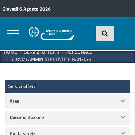
Salta al contenuto principale
Giovedì 6 Agosto 2026
HOME
SERVIZI OFFERTI
PERSONALE
SERVIZI AMMINISTRATIVI E FINANZIARI
Servizi offerti
Servizi offerti
Aree
Documentazione
Guida servizi