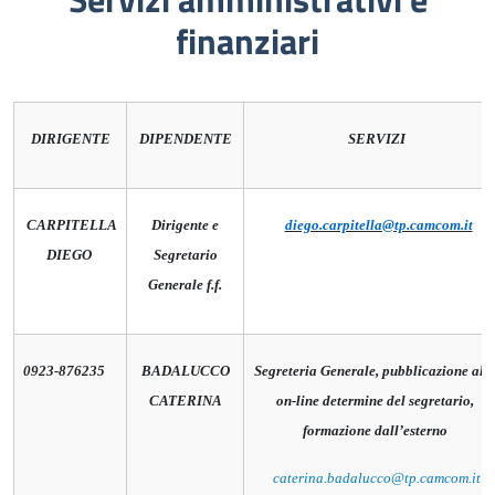
finanziari
DIRIGENTE
DIPENDENTE
SERVIZI
CARPITELLA
Dirigente e
diego.carpitella@tp.camcom.it
DIEGO
Segretario
Generale f.f.
0923-876235
BADALUCCO
Segreteria Generale, pubblicazione alb
CATERINA
on-line determine del segretario,
formazione dall’esterno
caterina.badalucco@tp.camcom.it