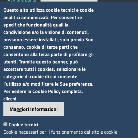
Bandi di concorso
Questo sito utilizza cookie tecnici e cookie
analitici anonimizzati. Per consentire
Siti tematici
specifiche funzionalità quali la
condivisione e/o la visione di contenuti,
Elenco siti tematici
possono essere installati, solo previo Suo
consenso, cookie di terze parti che
Seguici su
consentono alla terza parte di profilare gli
utenti. Tramite questo banner, può
accettare tutti i cookies, selezionare le
categorie di cookie di cui consente
l’utilizzo e/o modificare le Sue preferenze.
Sito web
Per vedere la Cookie Policy completa,
clicchi
Accesso riservato
Maggiori Informazioni
Mappa del sito
Footer
Cookie tecnici
Feed RSS
Cookie necessari per il funzionamento del sito e cookie
Note legali