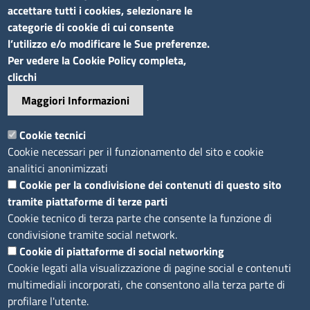
accettare tutti i cookies, selezionare le
categorie di cookie di cui consente
l’utilizzo e/o modificare le Sue preferenze.
Sito web
Per vedere la Cookie Policy completa,
clicchi
Accesso riservato
Maggiori Informazioni
Mappa del sito
Footer
Cookie tecnici
Feed RSS
Cookie necessari per il funzionamento del sito e cookie
Note legali
analitici anonimizzati
Privacy
Cookie per la condivisione dei contenuti di questo sito
tramite piattaforme di terze parti
Trattamento dei dati
Cookie tecnico di terza parte che consente la funzione di
Cookie
condivisione tramite social network.
Dichiarazione di accessibilità
Cookie di piattaforme di social networking
Obiettivi di accessibilità
Cookie legati alla visualizzazione di pagine social e contenuti
multimediali incorporati, che consentono alla terza parte di
profilare l'utente.