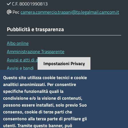
C.F. 80001990813
Pec
camera.commercio.trapani@tp.legalmail.camcom.it
Pubblicità e trasparenza
Albo online
Amministrazione Trasparente
Avvisi e atti di altre Amministrazioni
Impostazioni Privacy
Avvisi e bandi
Bandi di concorso
Questo sito utilizza cookie tecnici e cookie
analitici anonimizzati. Per consentire
Siti tematici
specifiche funzionalità quali la
condivisione e/o la visione di contenuti,
Elenco siti tematici
possono essere installati, solo previo Suo
consenso, cookie di terze parti che
Seguici su
consentono alla terza parte di profilare gli
utenti. Tramite questo banner, può