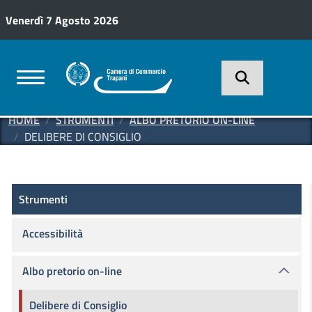
Salta al contenuto principale
Venerdì 7 Agosto 2026
HOME
STRUMENTI
ALBO PRETORIO ON-LINE
DELIBERE DI CONSIGLIO
Strumenti
Strumenti
Accessibilità
Albo pretorio on-line
Delibere di Consiglio