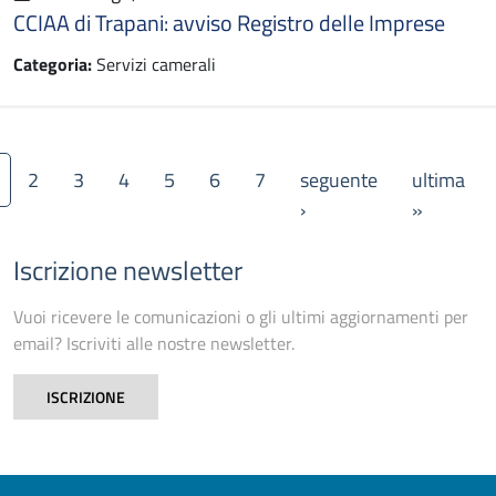
CCIAA di Trapani: avviso Registro delle Imprese
Categoria:
Servizi camerali
P
2
3
4
5
6
7
seguente
ultima
Pagina successiva
Ultima p
›
»
Iscrizione newsletter
Vuoi ricevere le comunicazioni o gli ultimi aggiornamenti per
email? Iscriviti alle nostre newsletter.
ISCRIZIONE