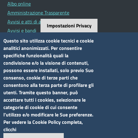
Albo online
Amministrazione Trasparente
Avvisi e atti di altre Amministrazioni
Impostazioni Privacy
Avvisi e bandi
Bandi di concorso
Questo sito utilizza cookie tecnici e cookie
analitici anonimizzati. Per consentire
Siti tematici
specifiche funzionalità quali la
condivisione e/o la visione di contenuti,
Elenco siti tematici
possono essere installati, solo previo Suo
consenso, cookie di terze parti che
Seguici su
consentono alla terza parte di profilare gli
utenti. Tramite questo banner, può
accettare tutti i cookies, selezionare le
categorie di cookie di cui consente
l’utilizzo e/o modificare le Sue preferenze.
Sito web
Per vedere la Cookie Policy completa,
clicchi
Accesso riservato