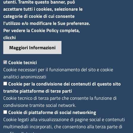
utenti. Tramite questo banner, può
accettare tutti i cookies, selezionare le
categorie di cookie di cui consente
l’utilizzo e/o modificare le Sue preferenze.
Sito web
Per vedere la Cookie Policy completa,
clicchi
Accesso riservato
Maggiori Informazioni
Mappa del sito
Footer
Cookie tecnici
Feed RSS
Cookie necessari per il funzionamento del sito e cookie
Note legali
analitici anonimizzati
Privacy
Cookie per la condivisione dei contenuti di questo sito
tramite piattaforme di terze parti
Trattamento dei dati
Cookie tecnico di terza parte che consente la funzione di
Cookie
condivisione tramite social network.
Dichiarazione di accessibilità
Cookie di piattaforme di social networking
Obiettivi di accessibilità
Cookie legati alla visualizzazione di pagine social e contenuti
multimediali incorporati, che consentono alla terza parte di