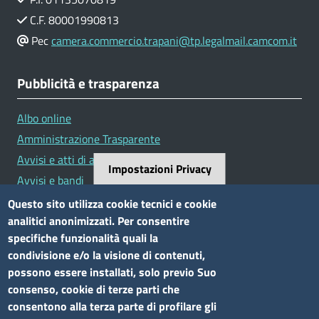
C.F. 80001990813
Pec
camera.commercio.trapani@tp.legalmail.camcom.it
Pubblicità e trasparenza
Albo online
Amministrazione Trasparente
Avvisi e atti di altre Amministrazioni
Impostazioni Privacy
Avvisi e bandi
Bandi di concorso
Questo sito utilizza cookie tecnici e cookie
analitici anonimizzati. Per consentire
Siti tematici
specifiche funzionalità quali la
condivisione e/o la visione di contenuti,
Elenco siti tematici
possono essere installati, solo previo Suo
consenso, cookie di terze parti che
Seguici su
consentono alla terza parte di profilare gli