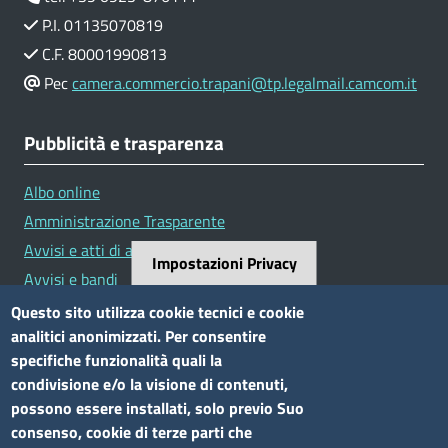
P.I. 01135070819
C.F. 80001990813
Pec
camera.commercio.trapani@tp.legalmail.camcom.it
Pubblicità e trasparenza
Albo online
Amministrazione Trasparente
Avvisi e atti di altre Amministrazioni
Impostazioni Privacy
Avvisi e bandi
Bandi di concorso
Questo sito utilizza cookie tecnici e cookie
analitici anonimizzati. Per consentire
Siti tematici
specifiche funzionalità quali la
condivisione e/o la visione di contenuti,
Elenco siti tematici
possono essere installati, solo previo Suo
consenso, cookie di terze parti che
Seguici su