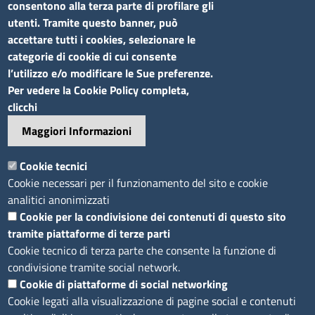
consentono alla terza parte di profilare gli
utenti. Tramite questo banner, può
accettare tutti i cookies, selezionare le
categorie di cookie di cui consente
l’utilizzo e/o modificare le Sue preferenze.
Sito web
Per vedere la Cookie Policy completa,
clicchi
Accesso riservato
Maggiori Informazioni
Mappa del sito
Footer
Cookie tecnici
Feed RSS
Cookie necessari per il funzionamento del sito e cookie
Note legali
analitici anonimizzati
Privacy
Cookie per la condivisione dei contenuti di questo sito
tramite piattaforme di terze parti
Trattamento dei dati
Cookie tecnico di terza parte che consente la funzione di
Cookie
condivisione tramite social network.
Dichiarazione di accessibilità
Cookie di piattaforme di social networking
Obiettivi di accessibilità
Cookie legati alla visualizzazione di pagine social e contenuti