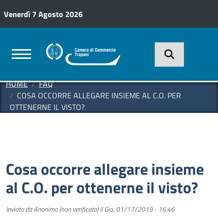
Salta al contenuto principale
Venerdì 7 Agosto 2026
HOME
FAQ
COSA OCCORRE ALLEGARE INSIEME AL C.O. PER
OTTENERNE IL VISTO?
Cosa occorre allegare insieme
al C.O. per ottenerne il visto?
Inviato da
Anonimo (non verificato)
il
Gio, 01/17/2019 - 16:46