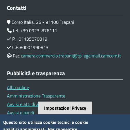
Contatti
Corso Italia, 26 - 91100 Trapani
tel. +39 0923-876111
P.I. 01135070819
C.F. 80001990813
Pec
camera.commercio.trapani@tp.legalmail.camcom.it
Pubblicità e trasparenza
Albo online
Amministrazione Trasparente
Avvisi e atti di altre Amministrazioni
Impostazioni Privacy
Avvisi e bandi
Bandi di concorso
Questo sito utilizza cookie tecnici e cookie
analitici anonimizzati. Per consentire