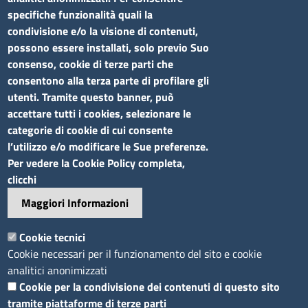
Siti tematici
specifiche funzionalità quali la
condivisione e/o la visione di contenuti,
Elenco siti tematici
possono essere installati, solo previo Suo
consenso, cookie di terze parti che
Seguici su
consentono alla terza parte di profilare gli
utenti. Tramite questo banner, può
accettare tutti i cookies, selezionare le
categorie di cookie di cui consente
l’utilizzo e/o modificare le Sue preferenze.
Sito web
Per vedere la Cookie Policy completa,
clicchi
Accesso riservato
Maggiori Informazioni
Mappa del sito
Footer
Cookie tecnici
Feed RSS
Cookie necessari per il funzionamento del sito e cookie
Note legali
analitici anonimizzati
Privacy
Cookie per la condivisione dei contenuti di questo sito
tramite piattaforme di terze parti
Trattamento dei dati