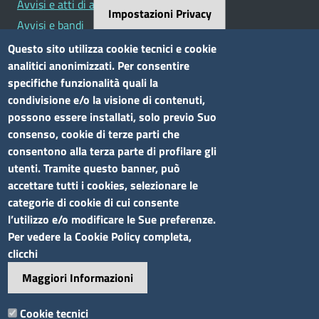
Avvisi e atti di altre Amministrazioni
Impostazioni Privacy
Avvisi e bandi
Bandi di concorso
Questo sito utilizza cookie tecnici e cookie
analitici anonimizzati. Per consentire
Siti tematici
specifiche funzionalità quali la
condivisione e/o la visione di contenuti,
Elenco siti tematici
possono essere installati, solo previo Suo
consenso, cookie di terze parti che
Seguici su
consentono alla terza parte di profilare gli
utenti. Tramite questo banner, può
accettare tutti i cookies, selezionare le
categorie di cookie di cui consente
l’utilizzo e/o modificare le Sue preferenze.
Sito web
Per vedere la Cookie Policy completa,
clicchi
Accesso riservato
Maggiori Informazioni
Mappa del sito
Footer
Cookie tecnici